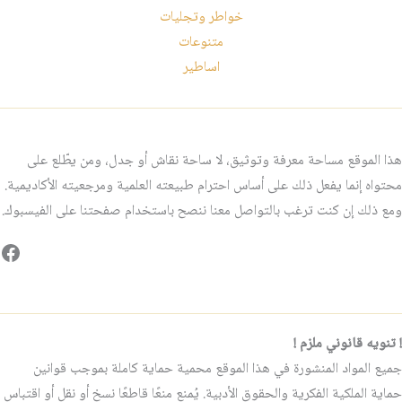
خواطر وتجليات
متنوعات
اساطير
هذا الموقع مساحة معرفة وتوثيق، لا ساحة نقاش أو جدل، ومن يطّلع على
محتواه إنما يفعل ذلك على أساس احترام طبيعته العلمية ومرجعيته الأكاديمية.
ومع ذلك إن كنت ترغب بالتواصل معنا ننصح باستخدام صفحتنا على الفيسبوك.
فيس
! تنويه قانوني ملزم !
جميع المواد المنشورة في هذا الموقع محمية حماية كاملة بموجب قوانين
حماية الملكية الفكرية والحقوق الأدبية. يُمنع منعًا قاطعًا نسخ أو نقل أو اقتباس