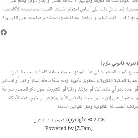
هذا الموقع مساحة معرفة وتوثيق، لا ساحة نقاش أو جدل، ومن يطّلع على
محتواه إنما يفعل ذلك على أساس احترام طبيعته العلمية ومرجعيته الأكاديمية.
ومع ذلك إن كنت ترغب بالتواصل معنا ننصح باستخدام صفحتنا على الفيسبوك.
فيس
! تنويه قانوني ملزم !
جميع المواد المنشورة في هذا الموقع محمية حماية كاملة بموجب قوانين
حماية الملكية الفكرية والحقوق الأدبية. يُمنع منعًا قاطعًا نسخ أو نقل أو اقتباس
أو إعادة نشر أي مادة، كليًا أو جزئيًا، ورقيًا أو إلكترونيًا، دون ذكر المصدر صراحةً
والحصول على إذن مسبق حيث يقتضي الأمر. ويُعرّض أي خرقٍ لهذه الأحكام
مرتكبه للمساءلة القانونية وفق القوانين النافذة.
Copyright © 2026 د.جوزيف زيتون
Powered by [Z.Fam]