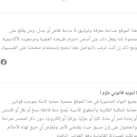
هذا الموقع مساحة معرفة وتوثيق، لا ساحة نقاش أو جدل، ومن يطّلع على
محتواه إنما يفعل ذلك على أساس احترام طبيعته العلمية ومرجعيته الأكاديمية.
ومع ذلك إن كنت ترغب بالتواصل معنا ننصح باستخدام صفحتنا على الفيسبوك.
فيس
! تنويه قانوني ملزم !
جميع المواد المنشورة في هذا الموقع محمية حماية كاملة بموجب قوانين
حماية الملكية الفكرية والحقوق الأدبية. يُمنع منعًا قاطعًا نسخ أو نقل أو اقتباس
أو إعادة نشر أي مادة، كليًا أو جزئيًا، ورقيًا أو إلكترونيًا، دون ذكر المصدر صراحةً
والحصول على إذن مسبق حيث يقتضي الأمر. ويُعرّض أي خرقٍ لهذه الأحكام
مرتكبه للمساءلة القانونية وفق القوانين النافذة.