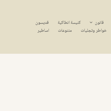
قانون
كنيسة انطاكية
قديسون
خواطر وتجليات
متنوعات
اساطير