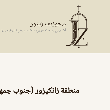
خطي
لى
لمحتوى
د.جوزيف زيتون
أكاديمي وباحث سوري، متخصص في تاريخ سوريا وال
منطقة زانكيزور (جنوب جمهور