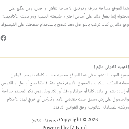
هذا الموقع مساحة معرفة وتوثيق، لا ساحة نقاش أو جدل، ومن يطّلع على
محتواه إنما يفعل ذلك على أساس احترام طبيعته العلمية ومرجعيته الأكاديمية.
ومع ذلك إن كنت ترغب بالتواصل معنا ننصح باستخدام صفحتنا على الفيسبوك.
فيس
! تنويه قانوني ملزم !
جميع المواد المنشورة في هذا الموقع محمية حماية كاملة بموجب قوانين
حماية الملكية الفكرية والحقوق الأدبية. يُمنع منعًا قاطعًا نسخ أو نقل أو اقتباس
أو إعادة نشر أي مادة، كليًا أو جزئيًا، ورقيًا أو إلكترونيًا، دون ذكر المصدر صراحةً
والحصول على إذن مسبق حيث يقتضي الأمر. ويُعرّض أي خرقٍ لهذه الأحكام
مرتكبه للمساءلة القانونية وفق القوانين النافذة.
Copyright © 2026 د.جوزيف زيتون
Powered by [Z.Fam]