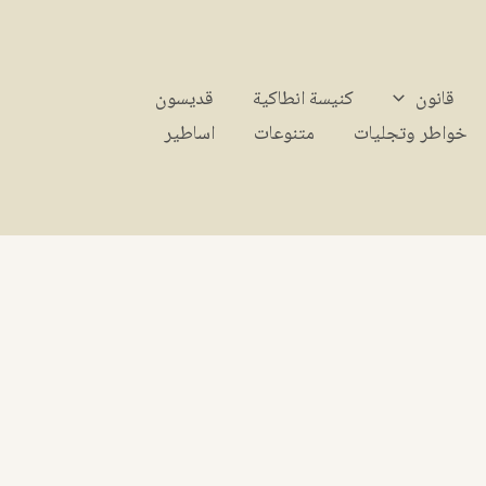
قانون
كنيسة انطاكية
قديسون
خواطر وتجليات
متنوعات
اساطير