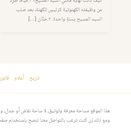
كيف كانت نهاية قاتلي السيِّد المسيح؟ ١.قيافا طُرِدَ
من وظيفته الكهنوتية كرئيسٍ للكهنة، بعد صَلب
السيد المسيح بسنةٍ واحدة. ٢.حَنَّان […]
تاريخ
أعلام
قانون
هذا الموقع مساحة معرفة وتوثيق، لا ساحة نقاش أو جدل، ومن
ومع ذلك إن كنت ترغب بالتواصل معنا ننصح باستخدام صفحت