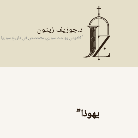
خطي
لى
لمحتوى
د.جوزيف زيتون
أكاديمي وباحث سوري، متخصص في تاريخ سوريا وال
يهوذا”