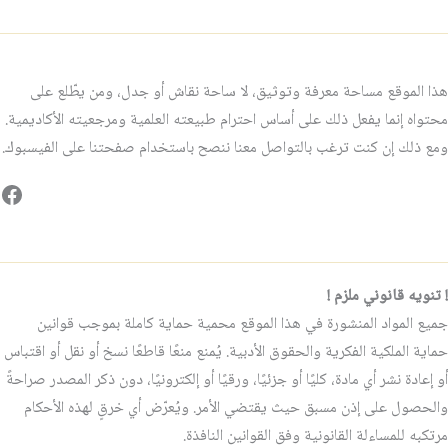
هذا الموقع مساحة معرفة وتوثيق، لا ساحة نقاش أو جدل، ومن يطّلع على
محتواه إنما يفعل ذلك على أساس احترام طبيعته العلمية ومرجعيته الأكاديمية.
ومع ذلك إن كنت ترغب بالتواصل معنا ننصح باستخدام صفحتنا على الفيسبوك.
فيس
! تنويه قانوني ملزم !
جميع المواد المنشورة في هذا الموقع محمية حماية كاملة بموجب قوانين
حماية الملكية الفكرية والحقوق الأدبية. يُمنع منعًا قاطعًا نسخ أو نقل أو اقتباس
أو إعادة نشر أي مادة، كليًا أو جزئيًا، ورقيًا أو إلكترونيًا، دون ذكر المصدر صراحةً
والحصول على إذن مسبق حيث يقتضي الأمر. ويُعرّض أي خرقٍ لهذه الأحكام
مرتكبه للمساءلة القانونية وفق القوانين النافذة.