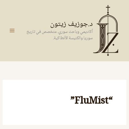
خطي
لى
لمحتوى
د.جوزيف زيتون
أكاديمي وباحث سوري، متخصص في تاريخ
سوريا والكنيسة الأنطاكية.
“FluMist”