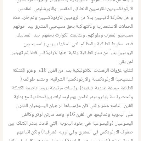
بالرغم من حملات الفرنج الكاثوليكية (الصليبية) وغيرت الرئاستين
الارثوذكسيتين للكرسيين الانطاكي المقدس والاورشليمي المقدس
واحل بطاركة لاتينيين بدلا من الروميين الارثوذكسيين وتم طرد هذه
الحملات الاستعمارية والانتهاكية بحق مسيحيي المشرق بيد اخوتهم
مسيحيو المغرب وملوكهم، وتتابعت الكوارث بحقهم بيد المماليك،
فبعد سقوط انطاكية والمظالم التي الحقها بيبرس بالمسيحيين
الروميين بدءاً من دمار انطاكية ونكبة اهلها الارثوذكس قتلا ثم تهجيرا
لمن بقي.
لتتابع غزوات الرهبنات الكاثوليكية بدءا من القرن 16م وغزو الكثلكة
للمسيحية الارثوذكسية والارثوذكسية الشرقية، وانشاء طوائف (
الطائفة جماعة عددية صغيرة) برئاسات مرتبطة بروما عاصمة الكثلكة
وتحت رئاسة بابا روميه، لتلحق بهم ارساليات بروتستانتية مع بداية
القرن التاسع عشر والتي كان مؤسساها الراهبان اليسوعيان الثائران
على البابوية وتعاليمها في القرن 16م وهما مارتن لوثر وكالفن
اليسوعيان (واليسوعية هي جنود البابوية التي قامت بنشر الكثلكة بين
صفوف الارثوذكس في المشرق وفي اوربه الشرقية) ولكن اتباعهم