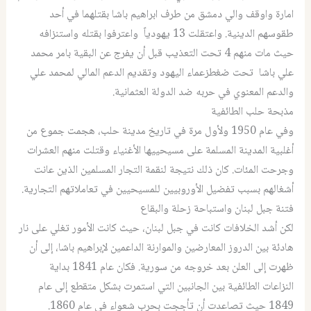
امارة واوقف والي دمشق من طرف ابراهيم باشا بقتلهما في أحد
طقوسهم الدينية. واعتقلت 13 يهودياً واعترفوا بقتله واستنزافه
حيث مات منهم 4 تحت التعذيب قبل أن يفرج عن البقية بامر محمد
علي باشا تحت ضغطزعماء اليهود وتقديم الدعم المالي لمحمد علي
والدعم المعنوي في حربه ضد الدولة العثمانية.
مذبحة حلب الطائفية
وفي عام 1950 ولأول مرة في تاريخ مدينة حلب، هجمت جموع من
أغلبية المدينة المسلمة على مسيحييها الأغنياء وقتلت منهم العشرات
وجرحت المئات. كان ذلك نتيجة لنقمة التجار المسلمين الذين عانت
أشغالهم بسبب تفضيل الأوروبيين للمسيحيين في تعاملاتهم التجارية.
فتنة جبل لبنان واستباحة زحلة والبقاع
لكن أشد الخلافات كانت في جبل لبنان، حيث كانت الأمور تغلي على نار
هادئة بين الدروز المعارضين والموارنة الداعمين لإبراهيم باشا، إلى أن
ظهرت إلى العلن بعد خروجه من سورية. فكان عام 1841 بداية
النزاعات الطائفية بين الجانبين التي استمرت بشكل متقطع إلى عام
1849 حيث تصاعدت أن تأججت بحرب شعواء في عام 1860.