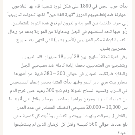
بدأت حرب الجبل في 1860 على شكل ثورة شعبية قام بها الفلاحون
الموارنة ضد إقطاعييهم الدروز “ثورة الفلاحين”. لكنها تحولت تدريجياً
إلى حرب طائفية بين الموارنة والدروز. لم ترق هذه الثورة للعثمانيين.
رأوا فيها تحد لسلطتهم في الجبل ومحاولة من الموارنة بدعم من رجال
الكنسية لإعادة حكم الشهابيين (الأمير بشير) الذي انتهى بعد خروج
المصريين بقليل.
وفي فترة ثلاثة أسابيع، بين 28 أيار و18 حزيران، قام الدروز ،
وبتشجيع من العثمانيين، بحملة إبادة كاملة ضد مسيحيي الجبل
والبقاع. فارتكبت المجازر في حوالي 200 – 380 قرية، من أشهرها
مجازر بيت مري دير القمر وفيها بدأت الفتنة بحصر زعماء المسيحيين
في السرايا وتسليم السلاح للدولة وتم ذبح 300 زعيم حتى خرج الدم
من شبابيك السرايا وجزين وراشيا وحاصبيا وزحلة. وقتل على أثرها ما
بين 10,000 – 20,000 مسيحي (تختلف المصادر في عدد المدن
والقتلى). وسرقت ونهبت البيوت والكنائس، ودُمِّرت كل كنسية حتى
بلغ عددها حوالي 560 كنيسة وقتل كل الرهبان الذين لم يستطيعوا
النجاة.