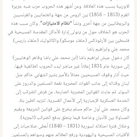
الاوربية بسبب هذه العلاقة. ومن أشهر هذه الحروب حرب شبه جزيرة
القرم (1853 – 1856) بين الروس من جهة والعثمانيين والفرنسيين
والبريطانيين من جهة أخرى ونشأ
“نظام الامتيازات”
. وكان سبب هذه
الحرب هو الخلاف حول من يتولى إدارة الأماكن المقدسة المسيحية في
فلسطين بين الأرثوذكس (حلفاء موسكو) والكاثوليك (حلفاء باريس).
محمد علي وابراهيم باشا
كان دخول جيش ابراهيم باشا (ابن محمد علي باشا وقاهر الوهابيين)
إلى سورية عام 1831 إعلاناً غير مباشر لبدء الحروب الطائفية فيها،
حيث أثار وقوف المسيحيين ممثلاً بالأمير بشير الشهابي حاكم جبل
لبنان وقتاله إلى جانب القوات المصرية نقمة المسلمين والدروز على
السواء. ثم جاءت القوانين المصرية الصارمة، من فرض الضرائب إلى
الخدمة العسكرية الإجبارية إلى الأعمال القسرية، لتزيد الطين بلة.
وكان محمد علي أول حاكم مسلم يخرج على قوانين الشريعة ويقيم
المساواة بين الأديان وخاصة فيما يتعلق بدفع الضرائب (الجزية).
وخلال فترة احتلاله لسورية (1831 – 1840) أعطى صلاحيات إلى
الأقليات المسيحية واليهودية ورفع المظالم عنهم وسواهم بالمسلمين