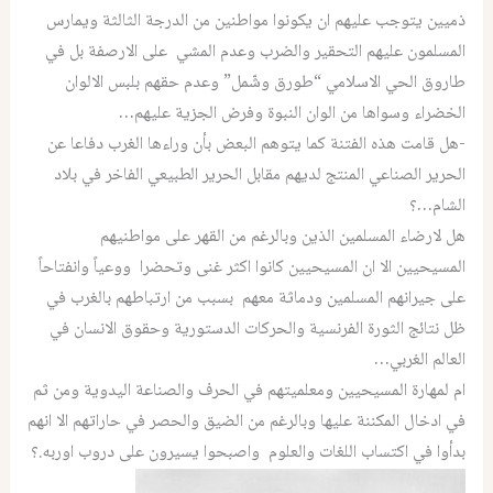
ذميين يتوجب عليهم ان يكونوا مواطنين من الدرجة الثالثة ويمارس
المسلمون عليهم التحقير والضرب وعدم المشي على الارصفة بل في
طاروق الحي الاسلامي “طورق وشّمل” وعدم حقهم بلبس الالوان
الخضراء وسواها من الوان النبوة وفرض الجزية عليهم…
-هل قامت هذه الفتنة كما يتوهم البعض بأن وراءها الغرب دفاعا عن
الحرير الصناعي المنتج لديهم مقابل الحرير الطبيعي الفاخر في بلاد
الشام…؟
هل لارضاء المسلمين الذين وبالرغم من القهر على مواطنيهم
المسيحيين الا ان المسيحيين كانوا اكثر غنى وتحضرا ووعياً وانفتاحاً
على جيرانهم المسلمين ودماثة معهم بسبب من ارتباطهم بالغرب في
ظل نتائج الثورة الفرنسية والحركات الدستورية وحقوق الانسان في
العالم الغربي…
ام لمهارة المسيحيين ومعلميتهم في الحرف والصناعة اليدوية ومن ثم
في ادخال المكننة عليها وبالرغم من الضيق والحصر في حاراتهم الا انهم
بدأوا في اكتساب اللغات والعلوم واصبحوا يسيرون على دروب اوربه.؟