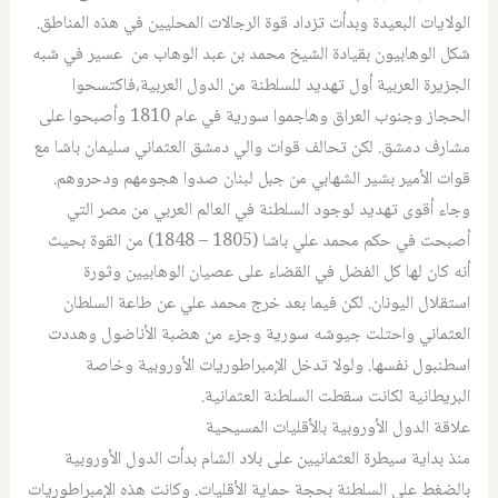
الولايات البعيدة وبدأت تزداد قوة الرجالات المحليين في هذه المناطق.
شكل الوهابيون بقيادة الشيخ محمد بن عبد الوهاب من عسير في شبه
الجزيرة العربية أول تهديد للسلطنة من الدول العربية،فاكتسحوا
الحجاز وجنوب العراق وهاجموا سورية في عام 1810 وأصبحوا على
مشارف دمشق. لكن تحالف قوات والي دمشق العثماني سليمان باشا مع
قوات الأمير بشير الشهابي من جبل لبنان صدوا هجومهم ودحروهم.
وجاء أقوى تهديد لوجود السلطنة في العالم العربي من مصر التي
أصبحت في حكم محمد علي باشا (1805 – 1848) من القوة بحيث
أنه كان لها كل الفضل في القضاء على عصيان الوهابيين وثورة
استقلال اليونان. لكن فيما بعد خرج محمد علي عن طاعة السلطان
العثماني واحتلت جيوشه سورية وجزء من هضبة الأناضول وهددت
اسطنبول نفسها. ولولا تدخل الإمبراطوريات الأوروبية وخاصة
البريطانية لكانت سقطت السلطنة العثمانية.
علاقة الدول الأوروبية بالأقليات المسيحية
منذ بداية سيطرة العثمانيين على بلاد الشام بدأت الدول الأوروبية
بالضغط على السلطنة بحجة حماية الأقليات. وكانت هذه الإمبراطوريات