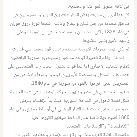
في كافة حقوق المواطنة والجندية.
كل هذا أدى إلى حدوث بعض المناوشات بين الدروز والمسيحيين في
مناطق متعددة من جبل لبنان والبقاع وكانت اشدها ثورة دروز حوران
في عام 1838 . لكن المصريين وبمساعدة جيش من الموارنة وعلى
رأسهم الأمير بشير اسكتوها.
لم تكن الإمبراطوريات الأوربية سعيدة بازدياد قوة محمد علي فقررت
أن تتدخل. ولفترة قصيرة توحد مسلموا ومسيحييوا سورية الرافضين
لنظام التجنيد الاجباري (ما عدا قوات بشير) تحت راية العثمانيين على
هدف طرد المحتل. وبمساعدة الأوربيين، نجحوا جميعاً بالتخلص من
المصريين الذين خرجوا بالقوة من سورية في عام 1840.
صعود محمد علي في مصر وظهور الحركة الوهابيية في شبه الجزيرة
شكل نقطة تحول في الساحة السورية حيث بدأ الإنقسام يتجلى
بصورة واضحة. إزدادت قوة التيار الوهابي في أوساط دمشق، وفي عام
1860 أصبح قوة فاعلة على الساحة سيظهر تاثيرها جلياً.
“التنظيمات” و”الإصلاحات” العثمانية
حكمت السلطنة العرب منذ البداية باسم الإسلام وأعطتهم الكثير من