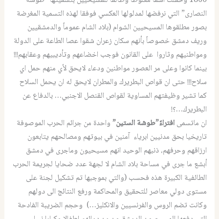
1860 وحملت اسما مغلوطا وظالما للمسيحيين بتسميتها “طوشة
النصارى” التي نرفضها لمدلولها العكسي فوفقا لهذه التسمية المغرضة
بصور مطلقوها المسيحيين الشوام (بلاد الشام عموماً والدمشقيين
وريف دمشق خصوصاً بأنهم سكان زعران شقوا عصا الطاعة على الدولة
ومواطنيهم وثاروا على القانون فوجب اخضاعهم وتأديبيهم وعقابهم!!!
بينما كانوا وعلى مر العصور مواطنين ودعاء لايحق لأي منهم حمل اي
سلاح!!! حتى ان قواص البطريرك والمطران لايحق له ان يحمل السلاح
كما تشير وظيفتهم المساوية لقواص القنصل الاجنبي… بالدفاع عن
البطريرك…؟!
ان ماتسمى
افتراءً”طوشة الستين”
واحدة من جرائم الحرب الموصوفة
تاريخيا بحق مدنيين ابرياء آمنين في بيوتهم ومصالحهم يتابعون
ارزاقهم وحرفهم، ذنبهم الوحيد انهم مسيحيون وماجرى في دمشق
أبشع ما جرى في مساحة بلاد الشام لا لجهة عدد ضحايا لجريمة الحرب
الطائفية الكبيرة هذه فحسب (والتي بموجبها تم تشكيل لجنة على
مستوى دولي معاصر للتحقيق والمحاكمة ورفع النتائج الى دولهم
وكانت تضم الروس والفرنسيين والانكليز…) وحجم الضريبة الفادحة