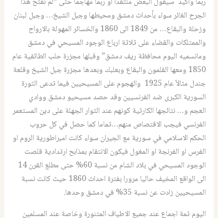
ربما واكيد سيقول البعض منتقدا او ربما مهاجما حتى “لم نفتح هذا
الجرح الغائر سواء بأحداث دمشق ومحيطها وجبل الشيخ… وجبل لبنان
وزحلة والبقاع… من 1849 الى 1860 والخسائر المهولة بالارواح
والممتلكات والقضاء على ثلاثة ارباع الوجود المسيحي في دمشق
ومانسميه اليوم محافظة ريف دمشق” وقبلها مجزرة حلب الطائفية عام
1850 ومعها القلمون والبقاع وبعلبك وبعدها مجزرة جبل الشيخ وقلعة
جندل مثالاً عام 1925 والهجوم على المسيحيين فيما تدعى الثورة
السورية الكبرى ضد الفرنسيين وقد حصد مسيحيو دمشق ووادي
العجم و… نتائجها الكارثية كونهم عند الثوار الجهلة على دين المستعمر
الفرنسي فيجب الاقتصاص منهم…تماما كما حصل في كل حروب
الحكم الاسلامي في سورية مع الجيران سواء كانت امبراطورية الروم او
الفرس او الفرنجة او المغول فيكون الانتقام بمذابح ارتدادية قلصت
الوجود المسيحي في بلاد الشام من نسبة 60% حتى مطلع القرن 14
الى الواقع المخيف حاليا مرورا بفترة احداث 1860 حيث كانت نسبة
المسيحيين زادت عن نسبة 35% في دمشق وحدها.
اليوم ثمة اجماع عند جميع الاطياف المتنورة وخاصة عند المسلمين