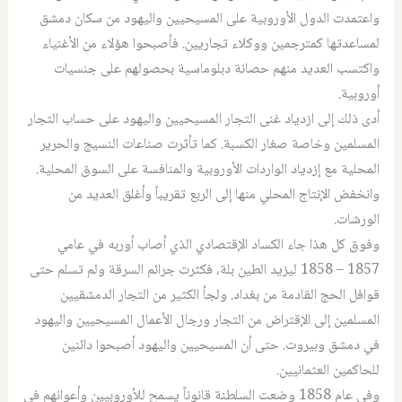
واعتمدت الدول الأوروبية على المسيحيين واليهود من سكان دمشق
لمساعدتها كمترجمين ووكلاء تجاريين. فأصبحوا هؤلاء من الأغنياء
واكتسب العديد منهم حصانة دبلوماسية بحصولهم على جنسيات
أوروبية.
أدى ذلك إلى ازدياد غنى التجار المسيحيين واليهود على حساب التجار
المسلمين وخاصة صغار الكسبة. كما تأثرت صناعات النسيج والحرير
المحلية مع إزدياد الواردات الأوروبية والمنافسة على السوق المحلية.
وانخفض الإنتاج المحلي منها إلى الربع تقريباً وأغلق العديد من
الورشات.
وفوق كل هذا جاء الكساد الإقتصادي الذي أصاب أوربه في عامي
1857 – 1858 ليزيد الطين بلة، فكثرت جرائم السرقة ولم تسلم حتى
قوافل الحج القادمة من بغداد. ولجأ الكثير من التجار الدمشقيين
المسلمين إلى الإقتراض من التجار ورجال الأعمال المسيحيين واليهود
في دمشق وبيروت. حتى أن المسيحيين واليهود أصبحوا دائنين
للحاكمين العثمانيين.
وفي عام 1858 وضعت السلطنة قانوناً يسمح للأوروبيين وأعوانهم في