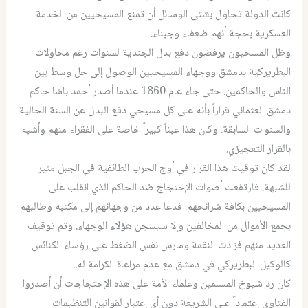
كانت الدولة تحاول بشتى الوسائل أن تمنع المسيحيين من الخدمة
العسكرية بحجة أنهم ضعفاء وجبناء.
وظل المسحيون يرفضون دفع بدل الجندية لسنوات رغم محاولات
البطريركية بدمشق ووجهاء المسيحيين الوصول إلى حل وسط بين
الناس والحاكمين. حتى جاء عام 1860 عندما أصدر أحمد باشا حاكم
دمشق العثماني قراراً بأنه على كل مسيحي دفع البدل عن السنة الحالية
والسنوات السابقة. وكان هذا عبئاً كبيراً خاصة على الفقراء منهم وأشبه
بالقرار التعجيزي.
لقد كان توقيت هذا القرار في أوج الحرب الطائفية في الجبل مثير
للشبهة. فارتفعت أصوات الإحتجاج ضد الحاكم الذي انقلب على
المسيحيين بكافة شرائحهم. فدعا عدد من وجهائهم إلى مكتبه وطالبهم
بجمع الأموال من المخالفين وإلا سيسجن هؤلاء الوجهاء. وتم توقيف
العديد منهم فزادت النقمة ومارس نفس الضغط على رؤساء الكنائس
كالوكيل البطريركي في دمشق مع عدم مراعاة الكرامة له..
كان رد شيوخ المسلمين وعلماء الأمة على هذه الإحتجاجات أن أصدروا
الفتاوى إعتماداً على الشريعة دون أي إعتبار لقوانين التنظيمات