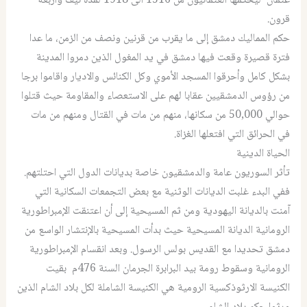
عثمان ليحكمها العثمانيون من 1516 الى 1918 لمدة نيف وأربعة
قرون.
حكم المماليك دمشق إلى ما يقرب من قرنين ونصف من الزمن، ما عدا
فترة قصيرة وقعت فيها دمشق في يد المغول الذين دمروا المدينة
بشكل كامل وأحرقوا المسجد الأموي وكل الكنائس والاديار واقاموا برجا
من رؤوس الدمشقيين عقابا لهم على الاستعصاء والمقاومة حيث قتلوا
حوالي 50,000 من سكانها، منهم من مات في القتال ومنهم من مات
في الحرائق التي افتعلها الغزاة.
الحياة الدينية
تأثر السوريون عامة والدمشقيون خاصة بديانات الدول التي احتلتهم.
ففي البدء غلبت الديانات الوثنية مع بعض التجمعات السكانية التي
آمنت بالديانة اليهودية ومن ثم المسيحية إلى أن اعتنقت الإمبراطورية
الرومانية الديانة المسيحية حيث بدأت المسيحية بالإنتشار الواسع من
دمشق تحديدا مع القديس بولس الرسول. وبعد انقسام الإمبراطورية
الرومانية وسقوط رومة بيد البرابرة الجرمان السنة 476م بقيت
الكنيسة الارثوذكسية الرومية هي الكنيسة الشاملة لكل بلاد الشام الذين