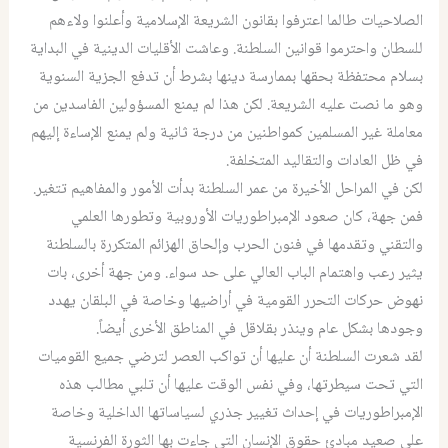
الصلاحيات طالما اعترفوا بقانون الشريعة الإسلامية وأعلنوا ولاءهم
للسطان واحترموا قوانين السلطنة. وعاشت الأقليات الدينية في البداية
بسلام محتفظة بحقها بممارسة دينها بشرط أن تدفع الجزية السنوية
وهو ما نصت عليه الشريعة. لكن هذا لم يمنع المسؤولين الفاسدين من
معاملة غير المسلمين كمواطنين من درجة ثانية ولم يمنع الإساءة إليهم
في ظل العادات والتقاليد المتخلفة.
لكن في المراحل الأخيرة من عمر السلطنة بدأت الأمور والمفاهيم تتغير.
فمن جهة، كان صعود الإمبراطوريات الأوروبية وتطورها العلمي
والتقني وتقدمها في فنون الحرب وإلحاق الهزائم المتكررة بالسلطنة
يثير رعب واهتمام الباب العالي على حد سواء. ومن جهة أخرى، بات
نهوض حركات التحرر القومية في أراضيها وخاصة في البلقان يهدد
وجودها بشكل عام وينذر بقلاقل في المناطق الأخرى أيضاً.
لقد شعرت السلطنة أن عليها أن تواكب العصر لترضي جميع القوميات
التي تحت سيطرتها، وفي نفس الوقت عليها أن تلبي مطالب هذه
الإمبراطوريات في إحداث تغيير جذري لسياساتها الداخلية وخاصة
على صعيد مبادئ حقوق الإنسان التي جاءت بها الثورة الفرنسية