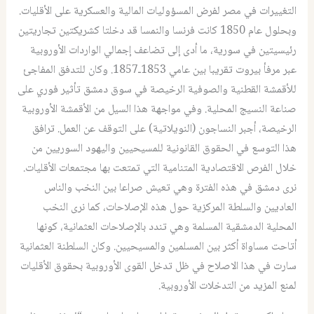
التغييرات في مصر لفرض المسؤوليات المالية والعسكرية على الأقليات.
وبحلول عام 1850 كانت فرنسا والنمسا قد دخلتا كشريكتين تجاريتين
رئيسيتين في سورية، ما أدى إلى تضاعف إجمالي الواردات الأوروبية
عبر مرفأ بيروت تقريبا بين عامي 1853ـ1857. وكان للتدفق المفاجئ
للأقمشة القطنية والصوفية الرخيصة في سوق دمشق تأثير فوري على
صناعة النسيج المحلية. وفي مواجهة هذا السيل من الأقمشة الأوروبية
الرخيصة، أجبر النساجون (النويلاتية) على التوقف عن العمل. ترافق
هذا التوسع في الحقوق القانونية للمسيحيين واليهود السوريين من
خلال الفرص الاقتصادية المتنامية التي تمتعت بها مجتمعات الأقليات.
نرى دمشق في هذه الفترة وهي تعيش صراعا بين النخب والناس
العاديين والسلطة المركزية حول هذه الإصلاحات، كما نرى النخب
المحلية الدمشقية المسلمة وهي تندد بالإصلاحات العثمانية، كونها
أتاحت مساواة أكثر بين المسلمين والمسيحيين. وكان السلطنة العثمانية
سارت في هذا الاصلاح في ظل تدخل القوى الأوروبية بحقوق الأقليات
لمنع المزيد من التدخلات الأوروبية.