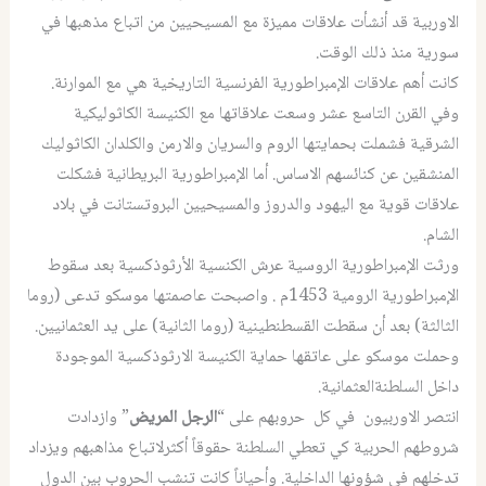
الاوربية قد أنشأت علاقات مميزة مع المسيحيين من اتباع مذهبها في
سورية منذ ذلك الوقت.
كانت أهم علاقات الإمبراطورية الفرنسية التاريخية هي مع الموارنة.
وفي القرن التاسع عشر وسعت علاقاتها مع الكنيسة الكاثوليكية
الشرقية فشملت بحمايتها الروم والسريان والارمن والكلدان الكاثوليك
المنشقين عن كنائسهم الاساس. أما الإمبراطورية البريطانية فشكلت
علاقات قوية مع اليهود والدروز والمسيحيين البروتستانت في بلاد
الشام.
ورثت الإمبراطورية الروسية عرش الكنسية الأرثوذكسية بعد سقوط
الإمبراطورية الرومية 1453م . واصبحت عاصمتها موسكو تدعى (روما
الثالثة) بعد أن سقطت القسطنطينية (روما الثانية) على يد العثمانيين.
وحملت موسكو على عاتقها حماية الكنيسة الارثوذكسية الموجودة
داخل السلطنةالعثمانية.
انتصر الاوربيون في كل حروبهم على “
الرجل المريض
” وازدادت
شروطهم الحربية كي تعطي السلطنة حقوقاً أكثرلاتباع مذاهبهم ويزداد
تدخلهم في شؤونها الداخلية. وأحياناً كانت تنشب الحروب بين الدول