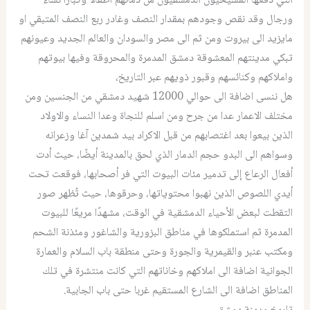
التي دفعها المسيحيون الدمشقيون من دمائهم اطفالا وكبارا نساء
ورجال وقد نقص وجودهم بمقدار النصف وغادر ربع النصف المتبقي او
مايزيد الى بيروت ومن ثم الى مصر والسودان والعالم الجديد وعيونهم
تبكي مدينتهم المعشوقة دمشق المدمرة والمحروقة وفيها بيوتهم
واملاكهم وكنائسهم وقبور ذويهم عبر التاريخ،
هل ننسى اضافة الى حوالي 12000 شهيد دمشقي من الجنسين ومن
مختلف الاعمار عدا من جرح ومن اسلم للنجاة وعدا النساء والاولاد
الذين بيعوا بعد اغتصابهم من قبل الاكراد بيد شمدين آغا وزعرانه
وسواهم الى البدو حجم الدمار الذي لحق بالمدينة أيضًا، حيث أدت
أفعال الرعاع إلى تدمير مئات البيوت التي فر أصحابها، فوقعت تحت
أيدي اللصوص الذين نهبوا محتوياتها، وحرقوها، حيث تُظهر صور
التقطت لبعض الأحياء الدمشقية في الوقت، مشهدًا مريعًا للبيوت
المدمرة ثم استملكوها في مناطق البزورية والشاغور ومئذنة الشحم
ومكتب عنبر والقيمرية والجورة وحتى منطقة باب السلام والعمارة
الجوانية اضافة الى املاكهم وخاناتهم التي كانت منتشرة في تلك
المناطق اضافة الى الشارع المستقيم غربا حتى باب الجابية.