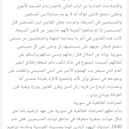
والإصلاحات الصادرة عن الباب العالي. فأصدر إمام المسجد الأموي
ومفتي دمشق فتاوى تؤكد أنه لا يوجد مساواة بين المسلمين
والمسيحيين في الشريعة. وخرجت بعض الفتاوى تبرر للمسلمين قتل
المسيحيين إذا لم يدفعوا الجزية لأنهم خارجون عن قانون الشريعة.
كانت هذه الفتاوى هي آخر ما يحتاجه الجهلة والمتعصبون من مسلمي
دمشق لإعلان حربهم على مسيحييها، بل وحتى على كل مسيحيي
سورية. وبات من الحلال قتل رجالهم وسبي نسائهم والسطو على
أملاكهم. أصبحت الجموع في حالة تأهب دائم للحظة إطلاق النفير
العام الذي سيعلن بدء الهجوم الأخير على الحي المسيحي والقضاء على
وجودهم في دمشق وإلى الأبد وتجميع الاكراد بقيادة شمدين آغا
وعصابات الرعاع من قرية ركن الدين وقرى القابون وبرزة وبقية قرى
الغوطة ووادي بردى…
الصراعات الطائفية في سورية
بدأت تظهر الصراعات الطائفية في سورية على عهد ابراهيم باشا على
شكل حوادث صغيرة متفرقة في مناطق تواجد المسيحيين. ففي عام
1840، استنزف اليهود البادري توما بجنسيته الفرنسية وخادمه ابراهيم