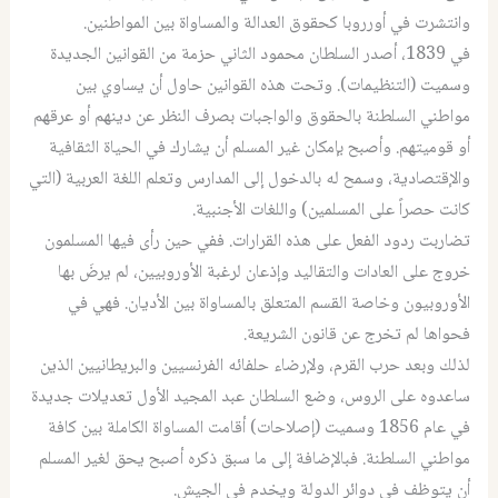
وانتشرت في أورروبا كحقوق العدالة والمساواة بين المواطنين.
في 1839، أصدر السلطان محمود الثاني حزمة من القوانين الجديدة
وسميت (التنظيمات). وتحت هذه القوانين حاول أن يساوي بين
مواطني السلطنة بالحقوق والواجبات بصرف النظر عن دينهم أو عرقهم
أو قوميتهم. وأصبح بإمكان غير المسلم أن يشارك في الحياة الثقافية
والإقتصادية، وسمح له بالدخول إلى المدارس وتعلم اللغة العربية (التي
كانت حصراً على المسلمين) واللغات الأجنبية.
تضاربت ردود الفعل على هذه القرارات. ففي حين رأى فيها المسلمون
خروج على العادات والتقاليد وإذعان لرغبة الأوروبيين، لم يرضَ بها
الأوروبيون وخاصة القسم المتعلق بالمساواة بين الأديان. فهي في
فحواها لم تخرج عن قانون الشريعة.
لذلك وبعد حرب القرم، ولإرضاء حلفائه الفرنسيين والبريطانيين الذين
ساعدوه على الروس، وضع السلطان عبد المجيد الأول تعديلات جديدة
في عام 1856 وسميت (إصلاحات) أقامت المساواة الكاملة بين كافة
مواطني السلطنة. فبالإضافة إلى ما سبق ذكره أصبح يحق لغير المسلم
أن يتوظف في دوائر الدولة ويخدم في الجيش.