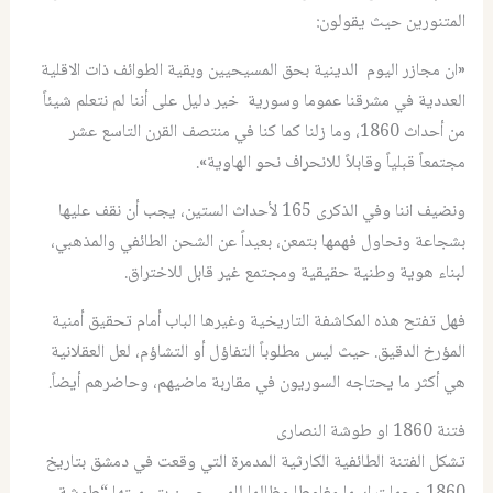
المتنورين حيث يقولون:
«ان
مجازر اليوم الدينية بحق المسيحيين وبقية الطوائف ذات الاقلية
العددية في مشرقنا عموما وسورية خير دليل على أننا لم نتعلم شيئاً
من أحداث 1860، وما زلنا كما كنا في منتصف القرن التاسع عشر
مجتمعاً قبلياً وقابلاً للانحراف نحو الهاوية
»
.
ونضيف اننا وفي الذكرى 165 لأحداث الستين، يجب أن نقف عليها
بشجاعة ونحاول فهمها بتمعن، بعيداً عن الشحن الطائفي والمذهبي،
لبناء هوية وطنية حقيقية ومجتمع غير قابل للاختراق
.
فهل تفتح هذه المكاشفة التاريخية وغيرها الباب أمام تحقيق أمنية
المؤرخ الدقيق. حيث ليس مطلوباً التفاؤل أو التشاؤم، لعل العقلانية
هي أكثر ما يحتاجه السوريون في مقاربة ماضيهم، وحاضرهم أيضاً.
فتنة 1860 او طوشة النصارى
تشكل الفتنة الطائفية الكارثية المدمرة التي وقعت في دمشق بتاريخ