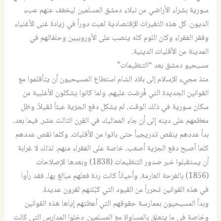
سورية بشراء الأراضي من نبلاء دمشق المسلمين ليخفف عنهم عبء
الديون. كل هذه التغيرات الإقتصادية لعبت دوراً في زيادة غنى الأغنياء
وفقر الفقراء وكان اللوم كله ينصب على الأوروبيين وحلفائهم في
المدينة من الأقليات الدينية.
مسيحيو دمشق بعد “التنظيمات”
منذ مجيء الإسلام إلى بلاد الشام استطاع المسيحيون أن يتأقلموا مع
القوانين الجديدة التي فُرِضت عليهم. ولما كانوا يشكلون الأغلبية من
سكان سورية في ذلك الوقت، لم يشكل دفع الجزية عبئاً ثقيلاً. وظل
معظمهم على دينه إلى أن جاء المماليك في القرن الثالث عشر. فيما بعد،
بدأ عددهم ينقص تدريجياً حتى باتوا من الأقليات. وكلما نقص عددهم
كلما أصبح دفع الجزية أصعب، خاصة على الفقراء منهم. لذلك لا غرابة
أن يستقبلوا خبر صدور التنظيمات (1838) وبعدها الإصلاحات
(1856) بالفرحة العارمة. وأحياناً كانت ردة فعلهم مبالغ بها، فقد رأوا
في هذه القوانين تحرراً من القيود التي كبّلتهم لقرون عديدة.
وبدأ المسيحيون بممارسة حقوقهم التي أعطتهم إياها هذه القوانين
وخاصة في ما يتعلق بالمساواة مع المسلمين. دخلوا المدارس التي كانت