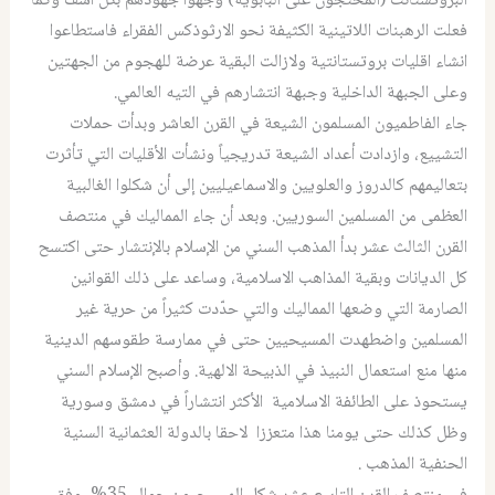
البروتستانت (المحتجون على البابوية) وجهوا جهودهم بكل اسف وكما
فعلت الرهبنات اللاتينية الكثيفة نحو الارثوذكس الفقراء فاستطاعوا
انشاء اقليات بروتستانتية ولازالت البقية عرضة للهجوم من الجهتين
وعلى الجبهة الداخلية وجبهة انتشارهم في التيه العالمي.
جاء الفاطميون المسلمون الشيعة في القرن العاشر وبدأت حملات
التشييع، وازدادت أعداد الشيعة تدريجياً ونشأت الأقليات التي تأثرت
بتعاليمهم كالدروز والعلويين والاسماعيليين إلى أن شكلوا الغالبية
العظمى من المسلمين السوريين. وبعد أن جاء المماليك في منتصف
القرن الثالث عشر بدأ المذهب السني من الإسلام بالإنتشار حتى اكتسح
كل الديانات وبقية المذاهب الاسلامية، وساعد على ذلك القوانين
الصارمة التي وضعها المماليك والتي حدّدت كثيراً من حرية غير
المسلمين واضطهدت المسيحيين حتى في ممارسة طقوسهم الدينية
منها منع استعمال النبيذ في الذبيحة الالهية. وأصبح الإسلام السني
يستحوذ على الطائفة الاسلامية الأكثر انتشاراً في دمشق وسورية
وظل كذلك حتى يومنا هذا متعززا لاحقا بالدولة العثمانية السنية
الحنفية المذهب .