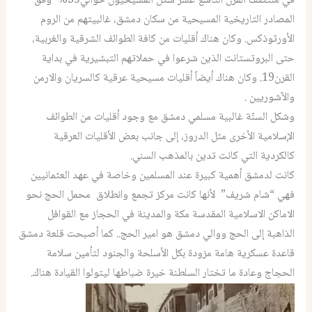
في منتصف القرن التاسع عشر شكل المسيحيون حوالي35% وفق
المصادر التاريخية المسيحية من سكان دمشق، غالبيتهم من الروم
الأورثوذكس. وكان هناك أقليات من كافة الطوائف الشرقية والغربية،
حتى البروتستانت الذين شرعوا في حملاتهم التبشيرية في بداية
القرن19. وكان هناك أيضاً أقليات مسيحية عرقية كالسريان والارمن
والآشوريين .
وشكل السنّة غالبية مسلمي دمشق مع وجود أقليات من الطوائف
الإسلامية الأخرى مثل الدروز، إلى جانب بعض الأقليات العرقية
كالكردية التي كانت تدين بالمذهب السني.
كانت لدمشق أهمية كبيرة عند المسلمين وخاصة في عهد العثمانيين
فهي “شام شريف” لأنها كانت مركز تجمع وانطلاق محمل الحج نحو
الاماكن الاسلامية المقدسة مكة والمدينة في الحجاز مع القوافل
الذاهبة إلى الحج ووالي دمشق هو امير الحج.. كما أصبحت قلعة دمشق
قاعدة عسكرية هامة مزودة بكل الأسلحة والجنود لتأمين سلامة
الحجاج وعادة ما تختار السلطنة خيرة ضباطها ليتولوا القيادة هناك.