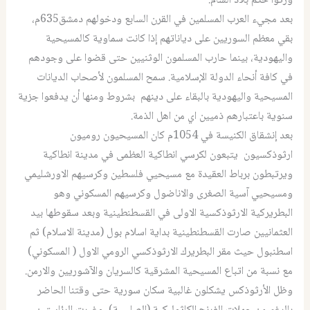
ورثوا حكم بلاد الشام.
بعد مجيء العرب المسلمين في القرن السابع ودخولهم دمشق635م،
بقي معظم السوريين على دياناتهم إذا كانت سماوية كالمسيحية
واليهودية، بينما حارب المسلمون الوثنيين حتى قضوا على وجودهم
في كافة أنحاء الدولة الإسلامية. سمح المسلمون لأصحاب الديانات
المسيحية واليهودية بالبقاء على دينهم بشروط ومنها أن يدفعوا جزية
سنوية باعتبارهم ذميين اي من اهل الذمة.
بعد إنشقاق الكنيسة في 1054م كان المسيحيون روميون
ارثوذكسيون يتبعون لكرسي انطاكية العظمى في مدينة انطاكية
ويرتبطون برباط العقيدة مع مسيحيي فلسطين وكرسيهم الاورشليمي
ومسيحيي آسية الصغرى والاناضول وكرسيهم المسكوني وهو
البطريركية الارثوذكسية الاولى في القسطنطينية وبعد سقوطها بيد
العثمانيين صارت القسطنطينية بداية اسلام بول (مدينة الاسلام) ثم
اسطنبول حيث مقر البطريرك الارثوذكسي الرومي الاول ( المسكوني)
مع نسبة من اتباع المسيحية المشرقية كالسريان والآشوريين والارمن.
وظل الأرثوذكس يشكلون غالبية سكان سورية حتى وقتنا الحاضر