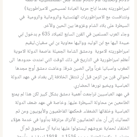
313م وتحديدا عام 320م عندما جعل القسطنطينية عاصمة
امبراطوريته بعدما اباح حرية العبادة لمسيحيي الامبراطورية)
ونتنافست مع الامبراطوريات الهلنستية والرومانية والرومية في
السيطرة على بلاد الشام وغزوها بين الحين والآخر.
وجاء العرب المسلمين في القرن السابع للميلاد 635 م بدخول ابي
عبيدة اليها مع ابن الوليد وواليها معاوية بن ابي سفيان،ليقيم
امبراطوريته الاموية ودمشق الشامة الجميلة عاصمة الدولة الاموية
أعظم امبراطورية في التاريخ في ذلك الوقت التي امتدت حدودها الى
المغرب واسبانيا غرباً وإلى الصين شرقا. وعاشت دمشق أوج مجدها
لحوالي قرن من الزمن قبل أن تنتقل الخلافة إلى بغداد في عهد الدولة
العباسية ويخبو نورها الحضاري.
في عهد العباسيين تراجعت أهمية دمشق بشكل كبير لكن هذا لم يمنع
الطامعين من محاولة السيطرة عليها. وخاصة في عهد ضعف الدولة
العباسية وخلفائها الضعفاء. فحكمها الفاطميون والأيوبيون ومن ثم
المماليك إلى أن جاء العثمانيون الأتراك مرتزقة بدأووا في خدمة هؤلاء
الخلفاء لحماية عروشهم ليستولوا عليها بداية آل سلجوق ثم آل