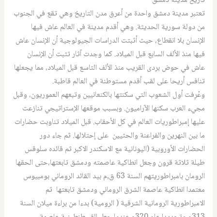
تاريخ مدينة دمشق
تعتبر مدينة دمشق واحدة من أعرق مدن التاريخ وهي تقع في الجنوب
من دولة سورية الحديثة. وهي أقدم مدينة في العالم عاش فيها
الإنسان بلا انقطاع، حيث أثبتت الدراسات الجيولوجية أن الإنسان عاش
فيها منذ الألف السابع قبل الميلاد. كما وجدت آثار تثبت أن الإنسان
عاش في حوض بردى القريب منذ الألف التاسع قبل الميلاد، مما يجعلها
تنافس أريحا على لقب أقدم مستوطنة في العالم قاطبة.
وعُرِفت أول الشعوب التي سكنتها بالكنعانيين وتبعهم العموريون، وقبل
مجيء العرب سكنها الآراميون. وبسبب موقعها الإستراتيجي تنازعت
عليها إمبراطوريات العالم في كل الأحقاب. قبل الميلاد تناوبت حضارات
ما بين النهرين والفراعنة والحثيين على إحتلالها. ثم جاء دور
الحضارات الأوروبية (اليونانية مع الاسكندر الاكبر ثم قائده سلوقس
طيلة ثلاثة قرون وجعل انطاكية عاصمته ودمشق تابعتها،حتى الحقها
الرومان بامبراطوريتهم السنة 63 ق,م بيد القائد الروماني بومبيوس
معتمدا انطاكية عاصمة الشرق الروماني ودمشق تابعتها ثم
الامبراطورية الرومانية الشرقية ( الرومية) بدءا من براءة ميلان السنة