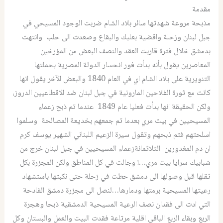
مقدمة
مذبحة مروعة شهدتها سائر بلاد الشام ضربت الوجود المسيحي في
جبل لبنان وزحلة واقضية بعلبك والبقاع وصعدت الى حلب وانتهت
بدمشق خلال فترة قاربت العقد والنصف البعض من المؤرخين
المعاصرين يقول بأنه بدأت فور انحسار الدولة المصرية بحملتها
التنويرية على بلاد الشام اي في العام 1840 والبعض الآخر يقول انها
كانت مع ثورة الفلاحين المارونية في جبل لبنان ضد الاقطاعيين الدروز،
ولكن الحقيقة انها بدأت فعليا عام 1849 عندما تم ذبح زعماء
المسيحيين في بيت مري بعدما تم جمعهم بخديعة المصالحة وسلموا
اسلحتهم فتم ذبحهم وتقول سيرة الزعيم اللبناني الشهير يوسف كرم
ان دم المغدورين الثلاثمائةزعماء المسيحيين في جبل لبنان خرج من
شبابيك سرايا بيت مري…! وجالت في كل المناطق ولكن المجزرة بكل
ثقلها قبل وصولها الى دمشق حطت في زحلة حتى نكبتها باستشهاد
رعيتها المسيحية برمتها ودمارها…لنصل الى مجزرة دمشق الفادحة
التي ادت الى فقدان نصف الرعية المسيحية الدمشقية ذبحا وهجرة
الربع وبقاء الربع الباقي اقلية مرتاعة فقدت البيت والعمل والبستان وكل