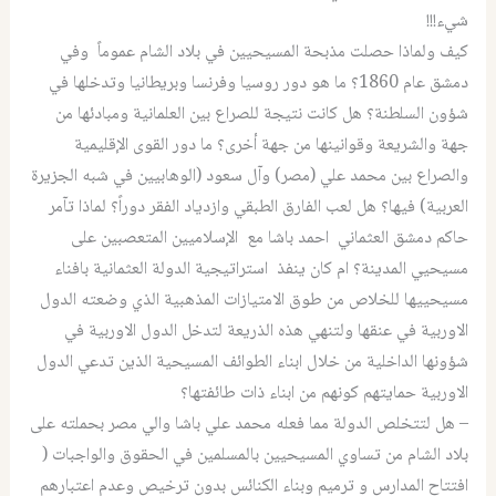
شيء!!!
كيف ولماذا حصلت مذبحة المسيحيين في بلاد الشام عموماً وفي
دمشق عام 1860؟ ما هو دور روسيا وفرنسا وبريطانيا وتدخلها في
شؤون السلطنة؟ هل كانت نتيجة للصراع بين العلمانية ومبادئها من
جهة والشريعة وقوانينها من جهة أخرى؟ ما دور القوى الإقليمية
والصراع بين محمد علي (مصر) وآل سعود (الوهابيين في شبه الجزيرة
العربية) فيها؟ هل لعب الفارق الطبقي وازدياد الفقر دوراً؟ لماذا تآمر
حاكم دمشق العثماني احمد باشا مع الإسلاميين المتعصبين على
مسيحيي المدينة؟ ام كان ينفذ استراتيجية الدولة العثمانية بافناء
مسيحييها للخلاص من طوق الامتيازات المذهبية الذي وضعته الدول
الاوربية في عنقها ولتنهي هذه الذريعة لتدخل الدول الاوربية في
شؤونها الداخلية من خلال ابناء الطوائف المسيحية الذين تدعي الدول
الاوربية حمايتهم كونهم من ابناء ذات طائفتها؟
– هل لتتخلص الدولة مما فعله محمد علي باشا والي مصر بحملته على
بلاد الشام من تساوي المسيحيين بالمسلمين في الحقوق والواجبات (
افتتاح المدارس و ترميم وبناء الكنائس بدون ترخيص وعدم اعتبارهم