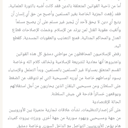
أما من ناحية القوانين المتعلقة بالدين فقد كانت أشبه بالثورة العلمانية،
فقد رُفِعت الجزية الخاصة بغير المسلمين وأصبح من حق أي إنسان أن
يتبع أي دين. لا يحق لأحد أن يُجبر غير مسلم على أن يصبح مسلماً
وألغيت عقوبة القتل لمن يرتد عن الإسلام. وشملت الإصلاحات قطاع
العدل والمحاكم الجنائية، فمنع التعذيب والعقوبات الجسدية، كقطع
اليد.
رفض الإسلاميون المحافظون من مواطني دمشق كل هذه القوانين
واعتبروها أنها معادية للشريعة الإسلامية وتخالف كلام الله وخاصة
القسم المتعلق بمساواة غير المسلمين بالمسلمين. وبدأ التململ والإستياء
يسود أوساطهم خاصة من أوربه المسيحية التي لم تتوقف عن الضغط
على السلطان ومن مسيحيي البلقان الذين يحاربون من أجل استقلالهم
ويوقعون خسائراً فادحة في جيش السلطنة.
الحالة الإقتصادية
على أثر إصدارالتنظيمات، نشأت علاقات تجارية متميزة بين الأوروبيين
من جهة ومسيحيي ويهود سورية من جهة أخرى. وبرزت بيروت كميناء
هام يؤمن للأوروبيين التواصل مع الداخل السوري وخاصة دمشق.