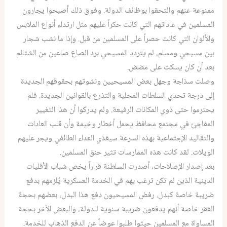
ممنوعة عنهم والتحقوا بوظائف الدولة. وفوق ذلك أصبحوا يجارون
المسلمين في عاداتهم التي كانت حكراً عليهم مثل ارتداء أنواع الملابس
والألوان التي كانت حصراً على المسلمين من قبل. وإذا ما نشب شجار
بين مسيحي ومسلم، لم يتردد المسيحي برد الصاع صاعين من الشتائم
بعد أن كان يسكت على مضض.
وصلت سذاجة وجهل بعض المسيحيين ونشوتهم بحقوقهم الجديدة
إلى درجة تحدي السلطات المحلية والتذرع بالقوانين الجديدة. فلم
يحترموا حتى ذوي المكانات الرفيعة. ولم يدركوا أن هذا التغيير
المفاجئ في مجتمع محافظ يحمل أخطار وخيمة وأن قلب العادات
والتقاليد الإجتماعية بهذه السرعة سيغذي العداء الطائفي ويجر عليهم
الويلات. لقد كانت هذه الممارسات تثير حنق المسلمين.
بعد إصدار الإصلاحات، أصدرت السلطنة قراراً يخص شباب الأقليات
الدينية الذين لم تكن ترغب بهم في الخدمة العسكرية يُلزمهم بدفع
ضريبة خاصة كبدل. رفض المسيحيون دفع هذا البدل، بعضهم بحجة
الفقر خاصة أنهم يدفعون ضريبة سنوية للدولة، والبعض الآخر بحجة
المساواة مع المسلمين حيثوا طلبوا عوضاً عن الدفع الذهاب للخدمة.