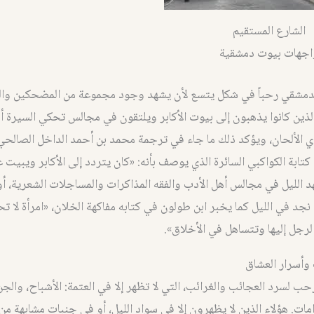
الشارع المستقيم
اجهات بيوت دمشقية
الدمشقي رحباً في شكل يتسع لأن يشهد وجود مجموعة من المضحكين وال
لذين كانوا يذهبون إلى بيوت الأكابر ويلتقون في مجالس تحكي السيرة أ
كتابة الكواكبي السائرة الذي يوصف بأنه: «كان يتردد إلى الأكابر ويبيت 
هد الليل في مجالس أهل الأدب والفقه المذاكرات والمساجلات الشعرية، أو 
 نجد في الليل كما يخبر ابن طولون في كتابه مفاكهة الخلان، «امرأة لا 
لرجل إليها وتتساهل في الأخلاق».
 وأسرار العشاق
ب لسرد العجائب والغرائب، التي لا تظهر إلا في العتمة: الأشباح، والجن،
ات. هؤلاء الذين لا يظهرون إلا في سواد الليل، أو في جنبات مشابهة من ا