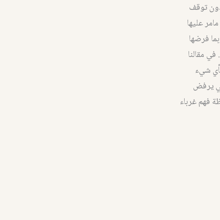
دون توقف
امر عليها
بما فرضها
في مقالنا
بأي شيء
شقي يرفض
ة فهم غرباء