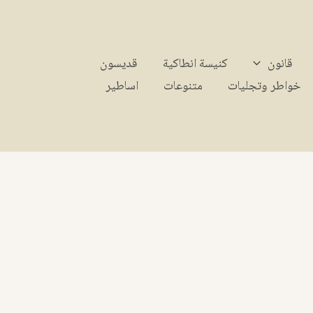
قانون
كنيسة انطاكية
قديسون
خواطر وتجليات
متنوعات
اساطير