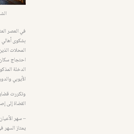
الشا
في العصر الع
بشكوى أهالي 
المحلات الذين
احتجاج سكان م
الدخلة المذكو
الأيوبي والدو
وتكررت قضايا 
القضاة إلى إص
– سهر الأعيان
يمتاز السهر في