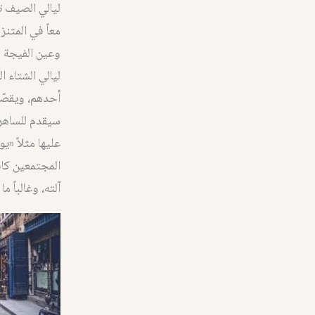
ليالي الصيف ت
معاً في المتن
وعين الفيجة و
ليالي الشتاء ا
أحدهم، ويقصّو
سيقدم للساهري
المجتمعين كاف
آلته، وغالباً 