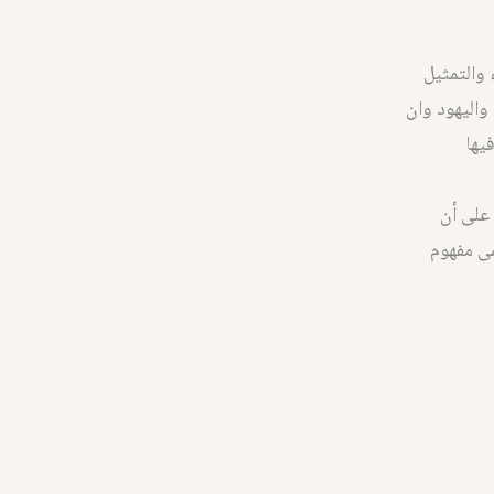
 والتمثيل
واليهود وان
يها
على أن
مى مفهوم