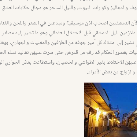
هوف والدهاليز وكوارات البيوت، والليل الساحر هو مجال حكايات العشق 
أن الدمشقيين اصحاب اذن موسيقية ومبدعين في الشعر واللحن والغناء،
 ملازمين لليل الدمشقي قبل الاحتلال العثماني وهو ما تشير إليه مصادر ا
ي تشير إلى امتلاك كل أمير جوقة من العازفين والمغنيات والجواري، ويظ
نيات بقصور الحكام قد رفع من قدرهن حتى سرت عليهن تقاليد نساء الح
ع عليهن الاختلاط بغير الطواشي والخصيان، واستطاعت بعض الجواري ال
والزواج من بعض الأمراء.