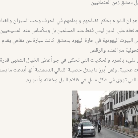
ل دمشق زمن العثمانيين
 هو ان الشوام بحكم انفتاحهم وابداعهم في الحرف وحب السيران والغناء
حافظة على الدين ليس فقط عند المسلمين بل وبالأساس عند المسيحيين 
ن البيوت اليهودية في حارة اليهود بدمشق كانت عبارة عن مقاهي يقدم ف
حولية مع الغناء والرقص
 مليء بالسرد والحكايات التي تحكى في جو أعطى الخيال الشعبي قدرة 
يبة. ولعل أبرز ما يمثل حصيلة الليالي الدمشقية أنها أبدعت ما يس
 التي تروى في شكل مسلٍ في ظلام الليل وخفائه وأسراره.