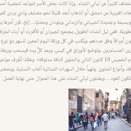
ختلف كثيراً عن ليالي الشتاء. وإذا كانت بعض الأسر تتواعد لتمضية أم
زهات القريبة من دمشق، أو الذهاب أبعد قليلاً نحو مصايف وادي بردى كع
بسيمة وجديدة الشيباني والزبداني وبلودان ومضايا… إلخ، فإن أمرها 
لطويلة. ففي ليل الشتاء الطويل، يجتمع الجيران أو الأقرباء أو أبناء الحِرَ
ن أوراقاً وفق عددهم، ويُكتب في كل ورقة اليوم المعين للسهر مع نوع 
ن المتسامرين. وتوضع الأوراق في كيس، ويمد كلٌّ يده فيسحب وريقة، 
عليها مثلاً «يوم الخميس 10 كانون الثاني والحلوى كنافة مدلوقة». وهكذا تُعْرف 
ة، وأنواع الحلوى. وتهيأ خلال السهرات الشتائية ألعاب التسلية، ويحضر
ما تكون العود… ويقتلون ليالي الشتاء على هذا المنوال حتى نهاية الفصل.