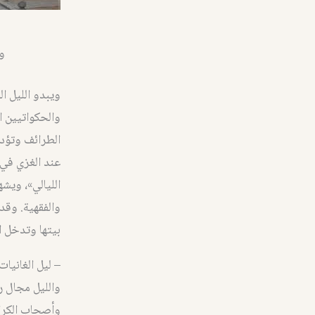
و
ويبدو الليل 
والحكواتيين ا
عند الغزي في 
الليالي»، ويش
والفقهية. وقد
بيتها وتدخل ا
– ليل الغانيات
والليل مجال رح
وأصحاب الكرام