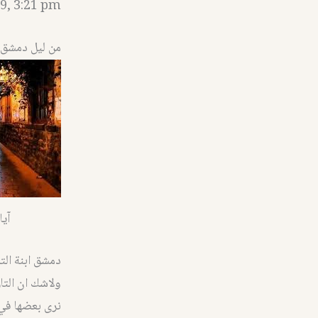
9, 3:21 pm
من ليل دمشق ز
آيا
دمشق ابنة الت
ولاشك ان التار
نرى بعضها في 