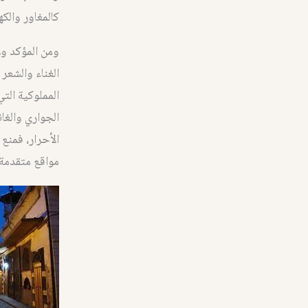
كالمغاور والك
ومن المؤكد ول
الغناء والشعر
المملوكية الت
الجواري والغا
الأحرار، فمن
مواقع متقدمة 