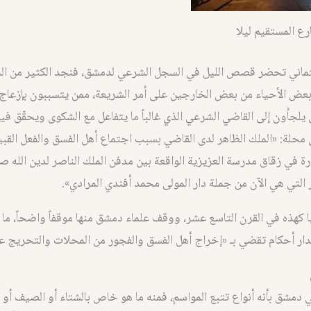
رع المستقيم ليلا
ثماني تحضر قصص الليل في السجل الشرعي لدمشق، فنجد الكثير من ا
بعض الأحياء من بعض الخارجين على أمر الشريعة، ممن يتسببون بإزعاج
 يلجأون إلى القاضي الشرعي الذي غالباً ما يتفاعل مع الشكوى ويحقّق في
حلة: «الملك الظاهر لدى القاضي بسبب اجتماع أهل الفسق والفعل القبيح 
رة في زقاق مدرسة العزيزية الواقعة بين مدفن الملك الناصر لدين الله ص
ر التي هي الآن من جملة دار المولى محمد أفندي المرادي».
كهذه في القرن التاسع عشر، ووقف علماء دمشق منها موقفاً واضحاً، ما 
دار أحكام تقضي بـ «إخراج أهل الفسق والفجور من المحلات والتحريج عل
 دمشق بأنه أنواع تتبع المواسم، فمنه ما هو خاص بالشتاء أو الصيف أو ا