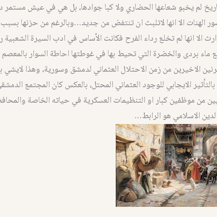
اريخ لم يخبو شعاعها الحضاري ولا كبا جوادها، بل هي في عيش مستمر 
الهنات الا انها لاتلبث ان تنتفض من جديد…وبالرغم من حزنها بسبب م
ث الا انها لم تخلع رداء الفرح فكانت الأساس في ادب السيرة الشعبية ر
مع ماء بردى والخضرة التي تحيط بها في غوطتها احاطة السوار بالمعصم . 
رنين الاخيرين من زمن الاحتلال العثماني لدمشق وسورية، وهذا لايشي 
 بالتأثير الايجابي للوجود العثماني المحتل، بالعكس كان المجتمع الدم
يين من موظفين كبار او التنظيمات العسكرية في حياته الخاصة والمحافظ
الدين الاسلامي هو الرابط…