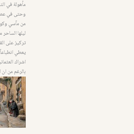
مأهولة في الت
وحتى في عصور 
من مآسي وكوار
ليلها الساحر 
تركيز على الق
يعطي انطباعاً
اشراك العثمان
بالرغم من ان 