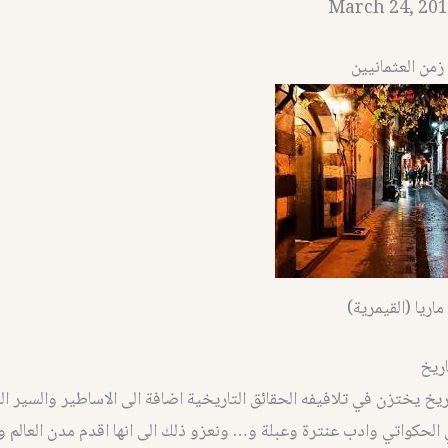
March 24, 201
من العثمانيين
 ماريا (القيمرية)
اريخ
يخ يختزن في تلافيفه الحقائق التاريخية اضافة الى الاساطير والسير الش
الحكواتي وادب عنترة وعبلة و… ونعزو ذلك الى انها اقدم مدن العالم 