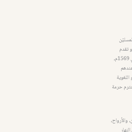
مسليّن
و تقدم
الطرائف وتؤدي الألحان، ويؤكد ذلك ما جاء في ترجمة محمد بن أحمد الداخل الصالحي 1569م،
عندهم
اللغوية
تحترم حرمة
 والأرواح،
لنهار