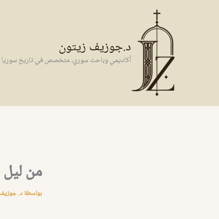
خطي
لى
لمحتوى
د.جوزيف زيتون
أكاديمي وباحث سوري، متخصص في تاريخ سوريا وال
من ليل 
بواسطة
د. جوزيف