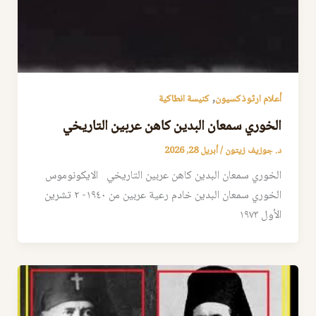
,
أعلام ارثوذكسيون
كنيسة انطاكية
الخوري سمعان البدين كاهن عربين التاريخي
د. جوزيف زيتون
/
أبريل 28, 2026
الخوري سمعان البدين كاهن عربين التاريخي الايكونوموس
الخوري سمعان البدين خادم رعية عربين من ١٩٤٠- ٢ تشرين
الأول ١٩٧٣