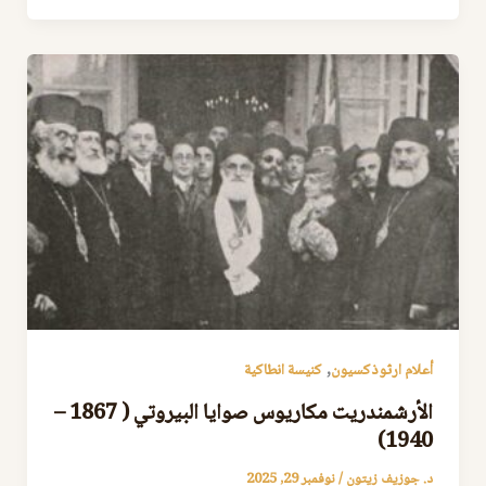
,
أعلام ارثوذكسيون
كنيسة انطاكية
الأرشمندريت مكاريوس صوايا البيروتي ( 1867 –
1940)
د. جوزيف زيتون
/
نوفمبر 29, 2025