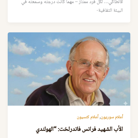
الانطاكي… لكل فرد ممتاز – مهما كانت درجته وسمعته في
البيئة الثقافية-
,
أعلام سوريون
أعلام كنسيون
الأب الشهيد فرانس فاندرلخت: “الهولندي