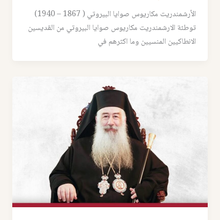
الأرشمندريت مكاريوس صوايا البيروتي ( 1867 – 1940)
توطئة الارشمندريت مكاريوس صوايا البيروتي من القديسين
الانطاكيين المنسيين وما اكثرهم في