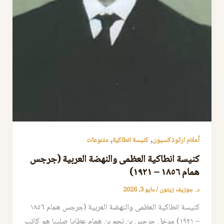
,
,
أعلام ارثوذكسيون
كنيسة انطاكية
متنوعات
كنيسة انطاكية العظمى والنهضة العربية (جرجس
همام ١٨٥٦ – ١٩٢١)
د. جوزيف زيتون
/
مايو 3, 2026
كنيسة انطاكية العظمى والنهضة العربية (جرجس همام ١٨٥٦
– ١٩٢١) مدخل جرجس بن نجم بن همام عطايا صليبا هو كاتب