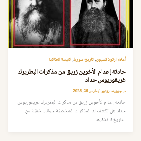
,
,
أعلام ارثوذكسيون
تاريخ سوريا
كنيسة انطاكية
حادثة إعدام الأخوين زريق من مذكرات البطريرك
غريغوريوس حداد
د. جوزيف زيتون
/
مارس 26, 2026
حادثة إعدام الأخوين زريق من مذكرات البطريرك غريغوريوس
حداد هل تكشف لنا المذكرات الشخصيّة جوانب خفيّة من
التاريخ لا تذكرها