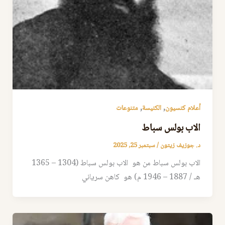
,
,
أعلام كنسيون
الكنيسة
متنوعات
الاب بولس سباط
د. جوزيف زيتون
/
سبتمبر 25, 2025
الاب بولس سباط من هو الاب بولس سباط (1304 – 1365
هـ / 1887 – 1946 م) هو كاهن سرياني