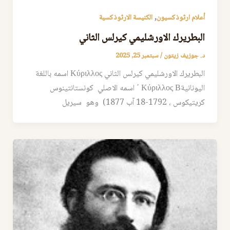
,
أعلام ارثوذكسيون
الكنيسة الارثوذكسية
البطريرك الاورشليمي كيرلس الثاني
د. جوزيف زيتون
/
سبتمبر 25, 2025
البطريرك الاورشليمي كيرلس الثاني Κύριλλος اسمه باللغة
اليونانيةΚύριλλος Β ΄ اسمه الاصلي كونستانتينوس
كريتيكوس ، 1792-18 آب 1877) وهو سيريل