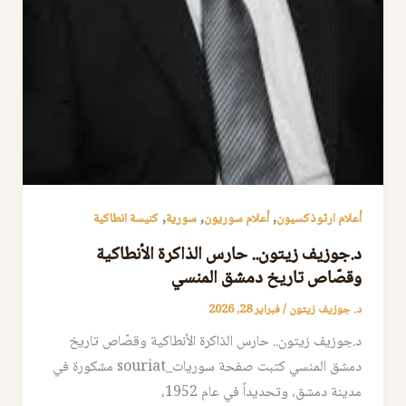
,
,
,
أعلام ارثوذكسيون
أعلام سوريون
سورية
كنيسة انطاكية
د.جوزيف زيتون.. حارس الذاكرة الأنطاكية
وقصّاص تاريخ دمشق المنسي
د. جوزيف زيتون
/
فبراير 28, 2026
د.جوزيف زيتون.. حارس الذاكرة الأنطاكية وقصّاص تاريخ
دمشق المنسي كتبت صفحة سوريات_souriat مشكورة في
مدينة دمشق، وتحديداً في عام 1952،