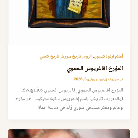
,
,
,
أعلام ارثوذكسيون
الروم
تاريخ سوريا
تاريخ كنسي
المؤرخ افاغريوس الحموي
د. جوزيف زيتون
/
يونيو 3, 2026
المؤرخ افاغريوس الحموي إفاغريوس الحموي Evagrios
(والمعروف تاريخياً باسم إفاغريوس سكولاستيكوس هو مؤرخ
وعالم ومفكر مسيحي سوري وُلد في مدينة حماة