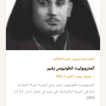
,
أعلام ارثوذكسيون
كنيسة انطاكية
المتروبوليت انطونيوس بشير
د. جوزيف زيتون
/
أكتوبر 5, 2025
المتروبوليت انطونيوس بشير راعي ابرشية اميركا الشمالية
نبذة في السيرة الذاتية وُلد في دوما في شمال لبنان 15 آذار
1898