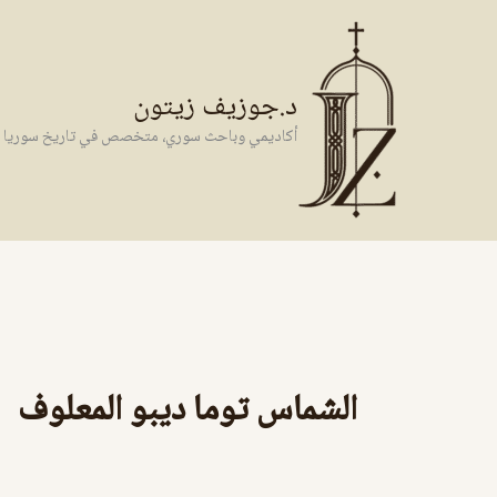
خطي
لى
لمحتوى
د.جوزيف زيتون
أكاديمي وباحث سوري، متخصص في تاريخ سوريا وال
الشماس توما ديبو المعلوف