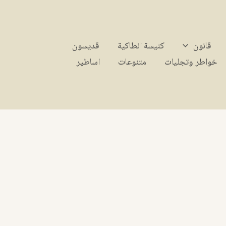
قانون
كنيسة انطاكية
قديسون
خواطر وتجليات
متنوعات
اساطير