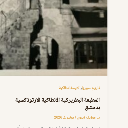
,
تاريخ سوريا
كنيسة انطاكية
المطبعة البطريركية الانطاكية الارثوذكسية
بدمشق
د. جوزيف زيتون
/
يونيو 1, 2026