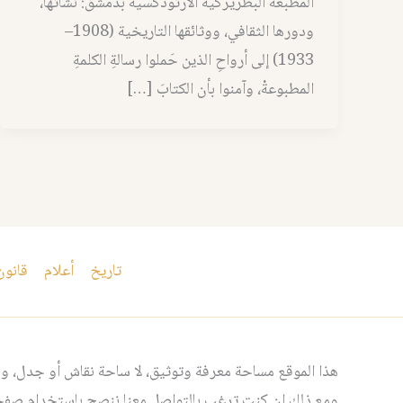
المطبعة البطريركية الأرثوذكسية بدمشق: نشأتها،
ودورها الثقافي، ووثائقها التاريخية (1908–
1933) إلى أرواحِ الذين حَملوا رسالةِ الكلمةِ
المطبوعةْ، وآمنوا بأن الكتابَ […]
تاريخ
أعلام
قانون
هذا الموقع مساحة معرفة وتوثيق، لا ساحة نقاش أو جدل، ومن
ومع ذلك إن كنت ترغب بالتواصل معنا ننصح باستخدام صفحت