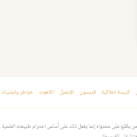
كنيسة انطاكية
قديسون
الإنجيل
اللاهوت
خواطر وتجليات
 يطّلع على محتواه إنما يفعل ذلك على أساس احترام طبيعته العلمية و
نا على الفيسبوك.