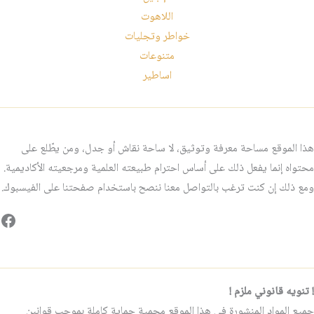
اللاهوت
خواطر وتجليات
متنوعات
اساطير
هذا الموقع مساحة معرفة وتوثيق، لا ساحة نقاش أو جدل، ومن يطّلع على
محتواه إنما يفعل ذلك على أساس احترام طبيعته العلمية ومرجعيته الأكاديمية.
ومع ذلك إن كنت ترغب بالتواصل معنا ننصح باستخدام صفحتنا على الفيسبوك.
فيس
! تنويه قانوني ملزم !
جميع المواد المنشورة في هذا الموقع محمية حماية كاملة بموجب قوانين