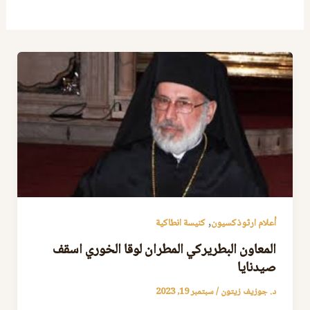
,
أعلام ارثوذكسيون
كنيسة انطاكية
المعاون البطريركي المطران لوقا الخوري اسقف
صيدنايا
د. جوزيف زيتون
/
سبتمبر 19, 2023