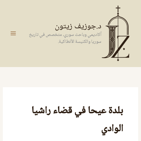
خطي
لى
لمحتوى
د.جوزيف زيتون
أكاديمي وباحث سوري، متخصص في تاريخ
سوريا والكنيسة الأنطاكية.
بلدة عيحا في قضاء راشيا
الوادي