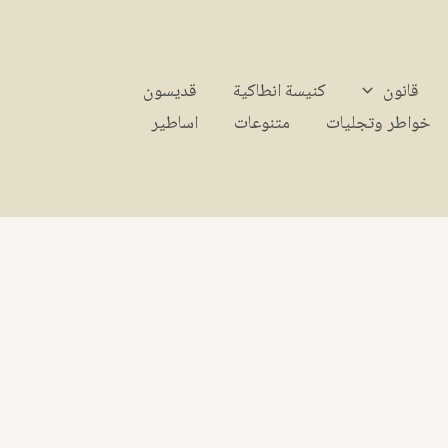
قانون
كنيسة انطاكية
قديسون
خواطر وتجليات
متنوعات
اساطير