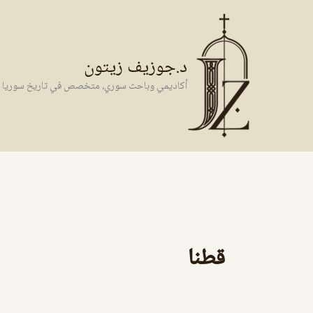
خطي
لى
لمحتوى
د.جوزيف زيتون
أكاديمي وباحث سوري، متخصص في تاريخ سوريا وال
قطنا