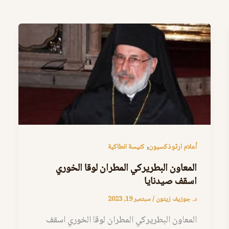
,
أعلام ارثوذكسيون
كنيسة انطاكية
المعاون البطريركي المطران لوقا الخوري
اسقف صيدنايا
د. جوزيف زيتون
/
سبتمبر 19, 2023
المعاون البطريركي المطران لوقا الخوري اسقف