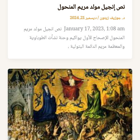
نص إنجيل مولد مريم المنحول
د. جوزيف زيتون
/
ديسمبر 21, 2024
January 17, 2023, 1:08 am نص انجيل مولد مريم
المنحول الإصحاح الأول يواكيم وحنة نشأت الطوباوية
والمعظمة مريم الدائمة البتولية ،