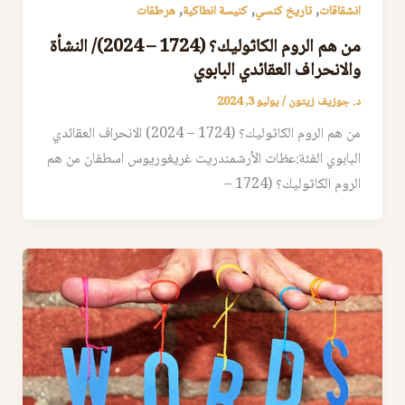
,
,
,
انشقاقات
تاريخ كنسي
كنيسة انطاكية
هرطقات
من هم الروم الكاثوليك؟ (1724 – 2024)/ النشأة
والانحراف العقائدي البابوي
د. جوزيف زيتون
/
يوليو 3, 2024
من هم الروم الكاثوليك؟ (1724 – 2024) الانحراف العقائدي
البابوي الفئة:عظات اﻷرشمندريت غريغوريوس اسطفان من هم
الروم الكاثوليك؟ (1724 –