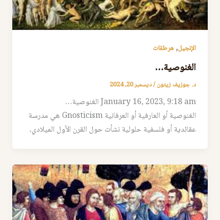
,
الإنجيل
هرطقات
الغنوصية…
د. جوزيف زيتون
/
ديسمبر 20, 2024
January 16, 2023, 9:18 am الغنوصية…
الغنوصية أو العارفية أو العرفانية Gnosticism هي مدرسة
عقائدية أو فلسفية حلولية نشأت حول القرن الأول الميلادي،