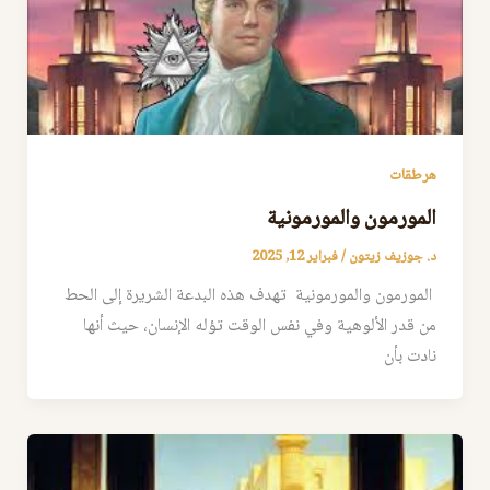
هرطقات
المورمون والمورمونية
د. جوزيف زيتون
/
فبراير 12, 2025
المورمون والمورمونية تهدف هذه البدعة الشريرة إلى الحط
من قدر الألوهية وفي نفس الوقت تؤله الإنسان، حيث أنها
نادت بأن