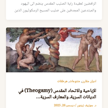
الرافضين لعقيدة راية الصليب المقدس ينضم الى اليهود
والمبتدعين المجدفين على صليب المسيح الرسكوليون الذين
,
,
اديان مقارن
متنوعات
هرطقات
الإباحية والاتحاد المقدس (Theogamy) في
الديانات السرية، والمعارف السرية…
د. جوزيف زيتون
/
ديسمبر 26, 2025