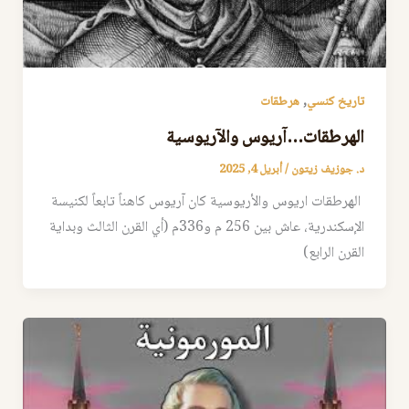
,
تاريخ كنسي
هرطقات
الهرطقات…آريوس والآريوسية
د. جوزيف زيتون
/
أبريل 4, 2025
الهرطقات اريوس والأريوسية كان آريوس كاهناً تابعاً لكنيسة
الإسكندرية، عاش بين 256 م و336م (أي القرن الثالث وبداية
القرن الرابع)