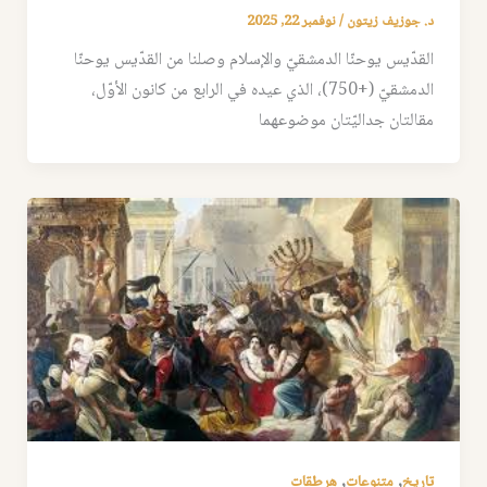
د. جوزيف زيتون
/
نوفمبر 22, 2025
القدّيس يوحنّا الدمشقيّ والإسلام وصلنا من القدّيس يوحنّا
الدمشقيّ (+750)، الذي عيده في الرابع من كانون الأوّل،
مقالتان جداليّتان موضوعهما
,
,
تاريخ
متنوعات
هرطقات