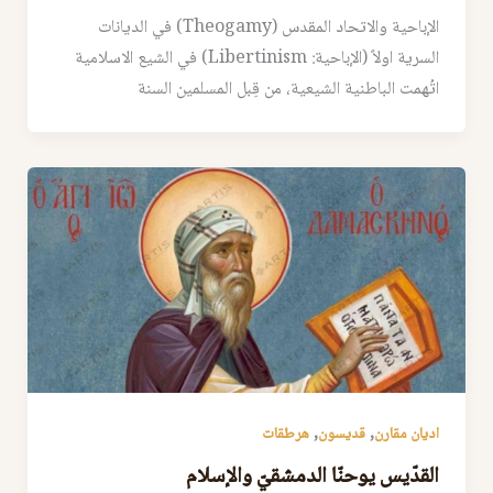
الإباحية والاتحاد المقدس (Theogamy) في الديانات
السرية اولاً (الإباحية: Libertinism) في الشيع الاسلامية
اتُهمت الباطنية الشيعية، من قِبل المسلمين السنة
,
,
اديان مقارن
قديسون
هرطقات
القدّيس يوحنّا الدمشقيّ والإسلام