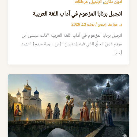
,
,
اديان مقارن
الإنجيل
هرطقات
انجيل برنابا المزعوم في آداب اللغة العربية
د. جوزيف زيتون
/
يوليو 13, 2026
انجيل برنابا المزعوم في آداب اللغة العربية “ذلك عيسى ابن
مريم قولَ الحقِّ الذي فيه يَمترونَ” (من سورة مريم) تمهيد
[…]