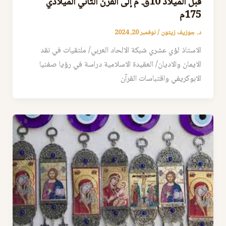
قبل الميلاد 10ق. م إلى القرن الثاني الميلادي
175م
د. جوزيف زيتون
/
نوفمبر 20, 2024
الاستاذ لؤي عشري شبكة الالحاد العربي/ ملتقيات في نقد
الايمان والاديان/ العقيدة الاسلامية دراسة في رؤيا صفنيا
الابوكريفي واقتباسات القرآن