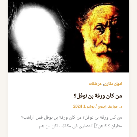
,
اديان مقارن
هرطقات
من كان ورقة بن نوفل؟
د. جوزيف زيتون
/
يونيو 1, 2024
من كان ورقة بن نوفل؟ من كان ورقة بن نوفل قس [راهب؟
مطران ؟ كاهن؟] النصارى في مكة!… لكن من هم