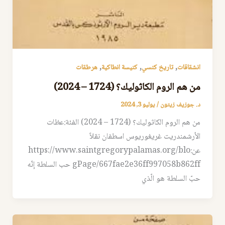
,
,
,
انشقاقات
تاريخ كنسي
كنيسة انطاكية
هرطقات
من هم الروم الكاثوليك؟ (1724 – 2024)
د. جوزيف زيتون
/
يوليو 3, 2024
من هم الروم الكاثوليك؟ (1724 – 2024) الفئة:عظات
اﻷرشمندريت غريغوريوس اسطفان نقلاً
عن:https://www.saintgregorypalamas.org/blo
gPage/667fae2e36ff997058b862ff حب السلطة إنّه
حبّ السلطة هو الّذي