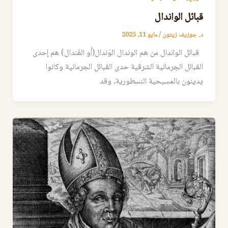
قبائل الواندال
د. جوزيف زيتون
/
مايو 11, 2025
قبائل الواندال من هم الوندال الوَندال(أو الفَندال) هم إحدى
القبائل الجرمانية الشرقية حدى القبائل الجرمانية وكانوا
يدينون بالمسيحية النسطورية، وقد